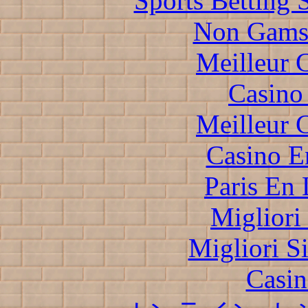
Sports Betting 
Non Gams
Meilleur 
Casino 
Meilleur 
Casino E
Paris En
Migliori
Migliori S
Casin