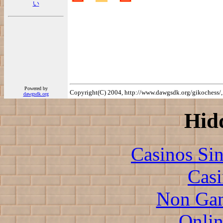
い
Powered by
Copyright(C) 2004, http://www.dawgsdk.org/gikochess/, A
dawgsdk.org
Hid
Casinos Sin
Casi
Non Gam
Onlin