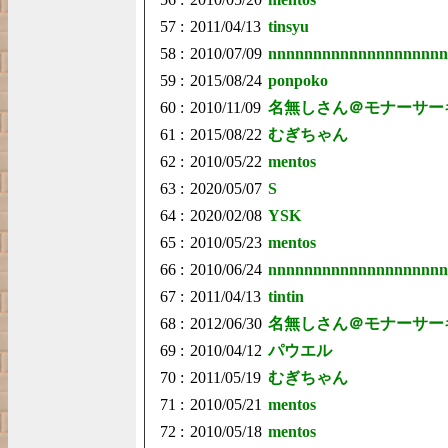
57 :
2011/04/13
tinsyu
58 :
2010/07/09
nnnnnnnnnnnnnnnnnnnn
59 :
2015/08/24
ponpoko
60 :
2010/11/09
名無しさん＠モナーサー
61 :
2015/08/22
むぎちゃん
62 :
2010/05/22
mentos
63 :
2020/05/07
S
64 :
2020/02/08
YSK
65 :
2010/05/23
mentos
66 :
2010/06/24
nnnnnnnnnnnnnnnnnnnn
67 :
2011/04/13
tintin
68 :
2012/06/30
名無しさん＠モナーサー
69 :
2010/04/12
パウエル
70 :
2011/05/19
むぎちゃん
71 :
2010/05/21
mentos
72 :
2010/05/18
mentos