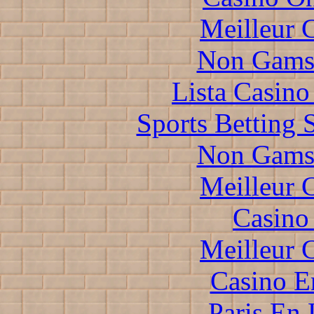
Meilleur 
Non Gams
Lista Casin
Sports Betting 
Non Gams
Meilleur 
Casino 
Meilleur 
Casino E
Paris En