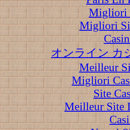
Migliori
Migliori S
Casin
オンライン カ
Meilleur S
Migliori Cas
Site Ca
Meilleur Site
Casi