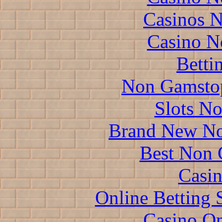
Casinos 
Casino N
Betti
Non Gamstop
Slots N
Brand New No
Best Non 
Casin
Online Betting 
Casino O