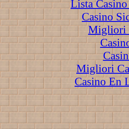
Lista Casin
Casino S
Migliori
Casin
Casin
Migliori 
Casino En L