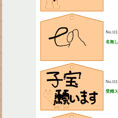
No.11
名無
No.11
受精