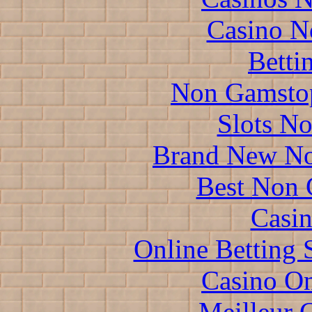
Casino N
Betti
Non Gamstop
Slots N
Brand New No
Best Non 
Casin
Online Betting 
Casino O
Meilleur 