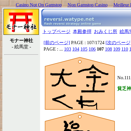
Casino Not On Gamstop
Non Gamstop Casino
Meilleur 
トップページ
本殿参拝
おみくじ所
絵馬
モナー神社
[前のページ]
PAGE : 107/1724
[次のページ
- 絵馬堂 -
PAGE : ...
103
104
105
106
107
108
109
110
No.11
貧乏