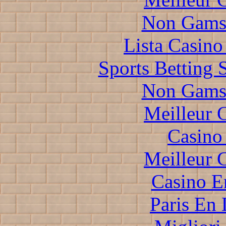
Non Gams
Lista Casin
Sports Betting 
Non Gams
Meilleur 
Casino 
Meilleur 
Casino E
Paris En