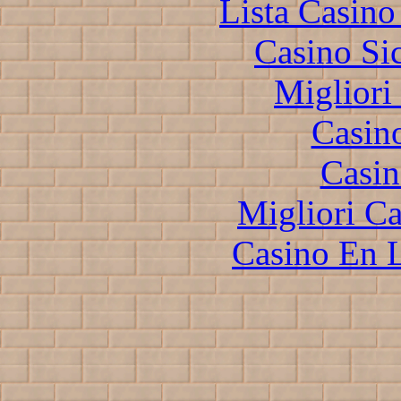
Lista Casin
Casino S
Migliori
Casin
Casin
Migliori 
Casino En L