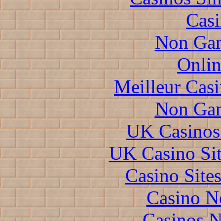
Casi
Non Gam
Onlin
Meilleur Cas
Non Gam
UK Casinos
UK Casino Si
Casino Site
Casino N
Casinos 