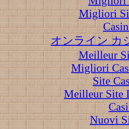
Migliori
Migliori S
Casin
オンライン カ
Meilleur S
Migliori Cas
Site Ca
Meilleur Site
Casi
Nuovi S