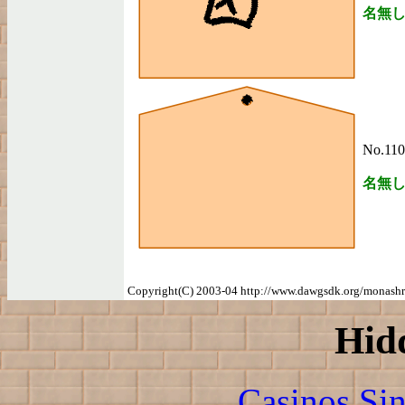
名無
No.11
名無
Copyright(C) 2003-04 http://www.dawgsdk.org/monashrin
Hid
Casinos Sin