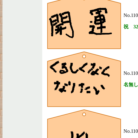
No.11
祝 3
No.11
名無
No.11