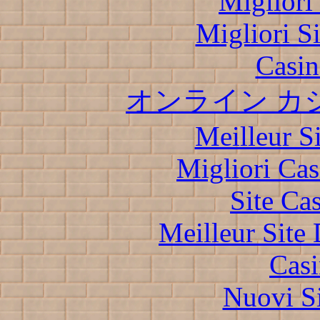
Migliori
Migliori S
Casin
オンライン カ
Meilleur S
Migliori Cas
Site Ca
Meilleur Site
Casi
Nuovi S