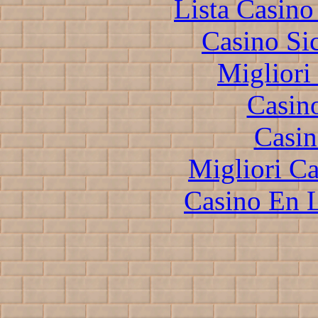
Lista Casin
Casino S
Migliori
Casin
Casin
Migliori 
Casino En L