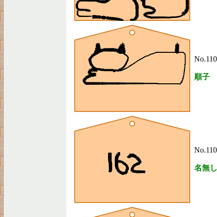
No.11
順子
No.11
名無