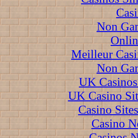
Casi
Non Gam
Onlin
Meilleur Cas
Non Gam
UK Casinos
UK Casino Si
Casino Site
Casino N
Casinos 