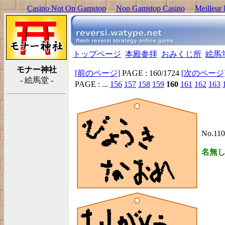
Casino Not On Gamstop
Non Gamstop Casino
Meilleur 
トップページ
本殿参拝
おみくじ所
絵馬
モナー神社
[前のページ]
PAGE : 160/1724
[次のページ
- 絵馬堂 -
PAGE : ...
156
157
158
159
160
161
162
163
No.11
名無