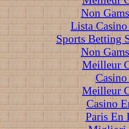
Non Gams
Lista Casin
Sports Betting 
Non Gams
Meilleur 
Casino 
Meilleur 
Casino E
Paris En