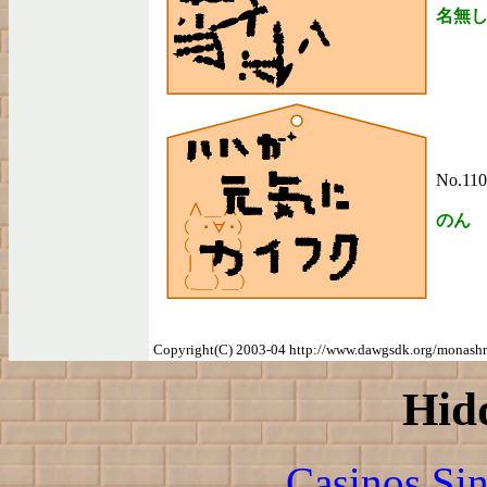
名無
No.11
のん
Copyright(C) 2003-04 http://www.dawgsdk.org/monashrin
Hid
Casinos Sin