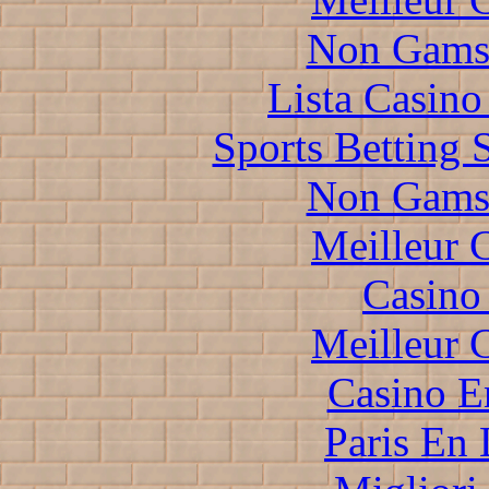
Non Gams
Lista Casin
Sports Betting 
Non Gams
Meilleur 
Casino 
Meilleur 
Casino E
Paris En