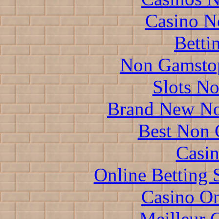
Casino N
Betti
Non Gamstop
Slots N
Brand New No
Best Non 
Casin
Online Betting 
Casino O
Meilleur 