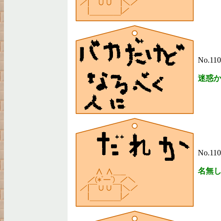
No.11
迷惑
No.11
名無