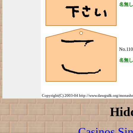
名無
No.11
名無
Copyright(C) 2003-04 http://www.dawgsdk.org/monashrin
Hid
Casinos Sin