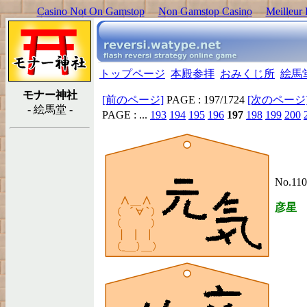
Casino Not On Gamstop
Non Gamstop Casino
Meilleur 
トップページ
本殿参拝
おみくじ所
絵馬
モナー神社
[前のページ]
PAGE : 197/1724
[次のページ
- 絵馬堂 -
PAGE : ...
193
194
195
196
197
198
199
200
No.11
彦星