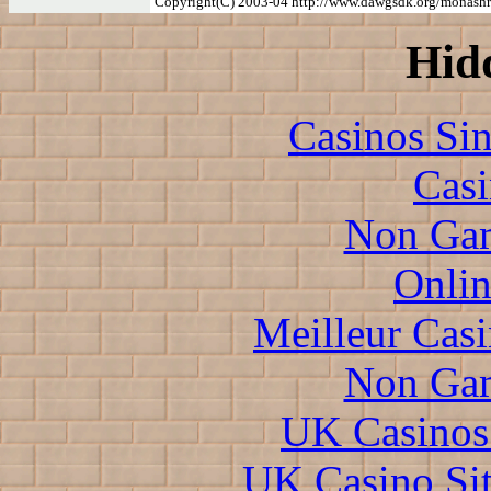
Copyright(C) 2003-04 http://www.dawgsdk.org/monashrin
Hid
Casinos Sin
Casi
Non Gam
Onlin
Meilleur Cas
Non Gam
UK Casinos
UK Casino Si