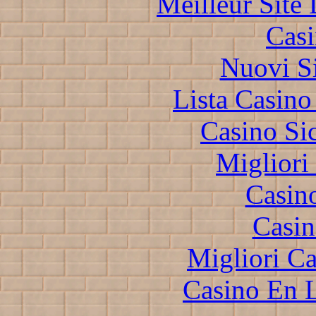
Meilleur Site
Casi
Nuovi S
Lista Casin
Casino S
Migliori
Casin
Casin
Migliori 
Casino En L