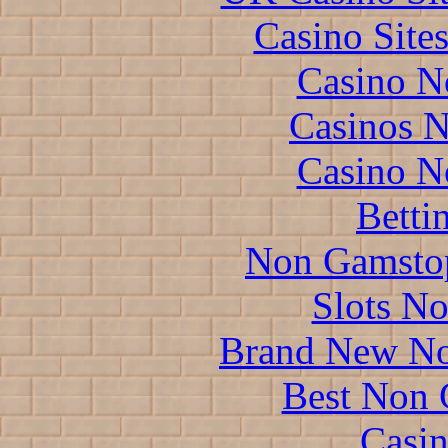
Casino Site
Casino N
Casinos 
Casino N
Betti
Non Gamstop
Slots N
Brand New No
Best Non 
Casin