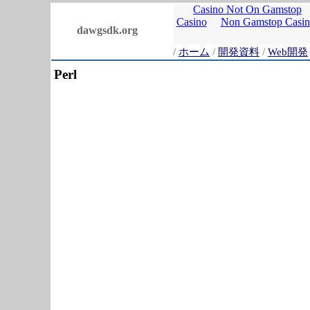
dawgsdk.org
/
ホーム
/
開発資料
/
Web開発
Perl