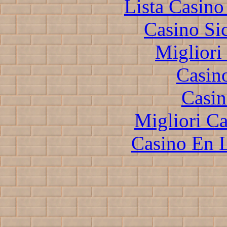
Lista Casin
Casino S
Migliori
Casin
Casin
Migliori 
Casino En L