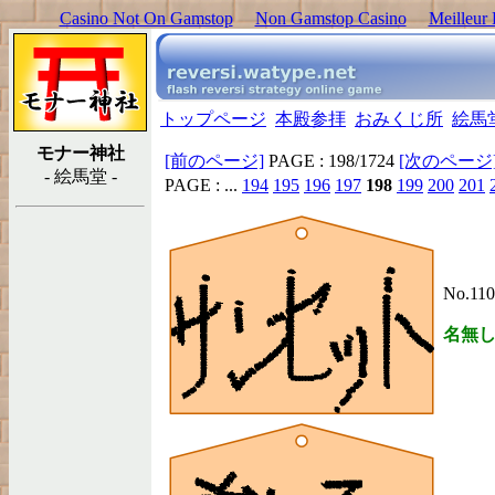
Casino Not On Gamstop
Non Gamstop Casino
Meilleur 
トップページ
本殿参拝
おみくじ所
絵馬
モナー神社
[前のページ]
PAGE : 198/1724
[次のページ
- 絵馬堂 -
PAGE : ...
194
195
196
197
198
199
200
201
No.11
名無