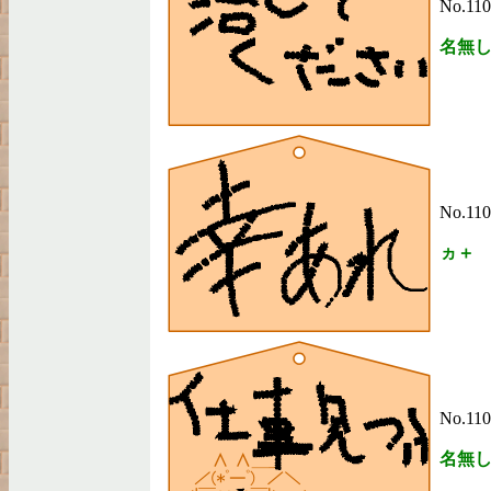
No.11
名無
No.11
ヵ＋
No.11
名無