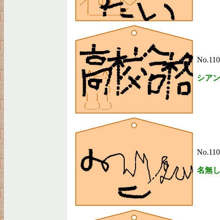
No.11
シア
No.11
名無