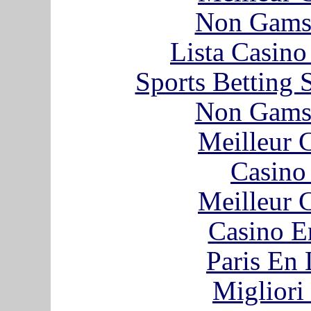
Non Gams
Lista Casin
Sports Betting 
Non Gams
Meilleur 
Casino 
Meilleur 
Casino E
Paris En
Migliori