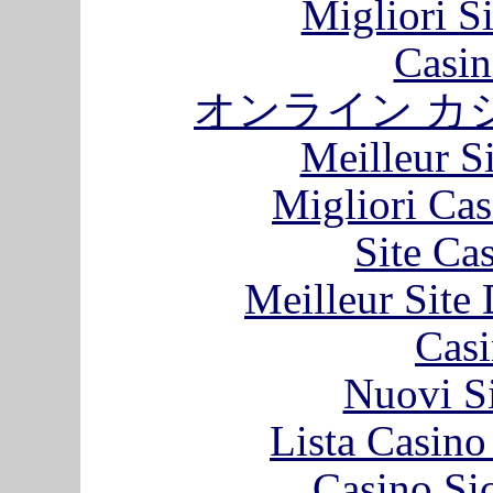
Migliori S
Casin
オンライン カ
Meilleur S
Migliori Cas
Site Ca
Meilleur Site
Casi
Nuovi S
Lista Casin
Casino S