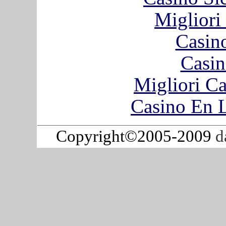
Migliori
Casin
Casin
Migliori 
Casino En L
Copyright©2005-2009
d