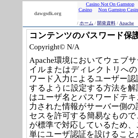
dawgsdk.org
/
ホーム
/
開発資料
/
Apache
コンテンツのパスワード保護
Copyright© N/A
Apache環境においてウェ
イルまたはディレクトリへの
ワード入力によるユーザー認証
するように設定する方法を解
はユーザ名とパスワードテキ
力された情報がサーバー側の
セスを許可する簡易なもので
が標準で対応しているため、
単にユーザ認証を設けること