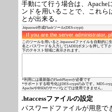
手動にて行う場合は、Apacheに付
ンドを用いることで、これら
とが出来る。
.htpasswd作成Flashツール(DES-crypt)
このツールを用いると.htpasswdファイルを自動的
名とパスワードを入力して[ADD]ボタンを押して下さい。
下のテキスト領域に表示されます。
*利用には最新版のFlashPlayerが必要です
*サポートする暗号化はDES-cryptのみです。MD5-cr
ApacheやBSDのサーバなどでは使用できません。
.htaccessファイルの設定
パスワードファイルが用意できたら