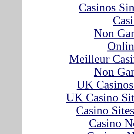
Casinos Sin
Casi
Non Gam
Onlin
Meilleur Cas
Non Gam
UK Casinos
UK Casino Si
Casino Site
Casino N