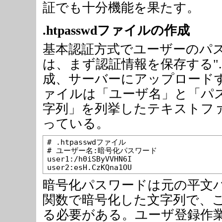
証でも十分機能を果たす。
.htpasswdファイルの作成
基本認証方式でユーザーのパ
は、まず認証情報を保存する".ht
成、サーバーにアップロード
ァイルは「ユーザ名」と「パ
字列」を列挙したテキストフ
っている。
# .htpasswdファイル

# ユーザー名:暗号化パスワード

user1:/h0iSByVVHN6I

user2:esH.CzKQna1OU
暗号化パスワードは元の平文パスワ
関数で暗号化した文字列で、
る必要がある。ユーザ登録作